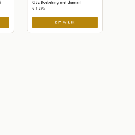
d
GSE Boeketring met diamant
€
1.295