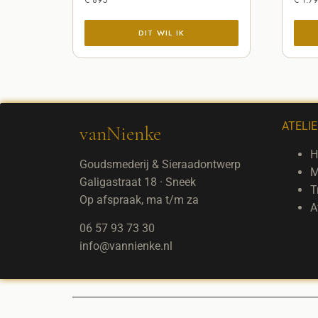
ATELI
vanNienke
H
Goudsmederij & Sieraadontwerp
M
Galigastraat 18 · Sneek
T
Op afspraak, ma t/m za
A
06 57 93 73 30
info@vannienke.nl