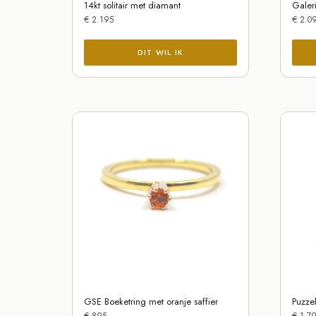
14kt solitair met diamant
Galer
€
2.195
€
2.0
GSE Boeketring met oranje saffier
Puzze
€
895
€
1.79