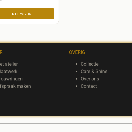
ER
OVERIG
et atelier
Collectie
aatwerk
Care & Shine
rouwringen
Over ons
fspraak maken
Contact