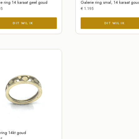
ie ring 14 karaat geel goud
Galerie ring smal, 14 karaat gou
95
€
1.195
lring 14kt goud
5