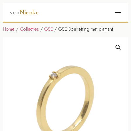
van
Nienke
Home
/
Collecties
/
GSE
/ GSE Boeketring met diamant