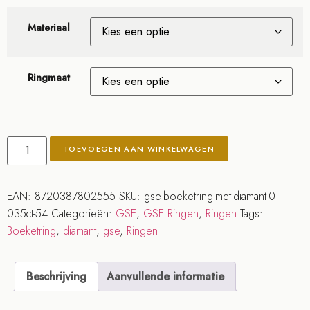
Materiaal
Ringmaat
TOEVOEGEN AAN WINKELWAGEN
EAN:
8720387802555
SKU:
gse-boeketring-met-diamant-0-
035ct-54
Categorieën:
GSE
,
GSE Ringen
,
Ringen
Tags:
Boeketring
,
diamant
,
gse
,
Ringen
Beschrijving
Aanvullende informatie