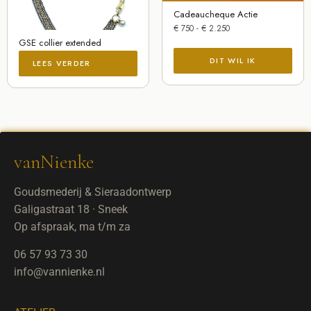
Cadeaucheque Actie
€
750
-
€
2.250
GSE collier extended
LEES VERDER
vanNienke
Goudsmederij & Sieraadontwerp
Galigastraat 18 · Sneek
Op afspraak, ma t/m za
06 57 93 73 30
info@vannienke.nl