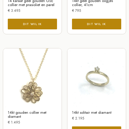
14 karaat geel gouden GSE
14kt geel gouden oogjes
collier met prasioliet en parel
collier, 41cm
€
3.495
€
795
14kt gouden collier met
14kt solitair met diamant
diamant
€
2.195
€
1.495