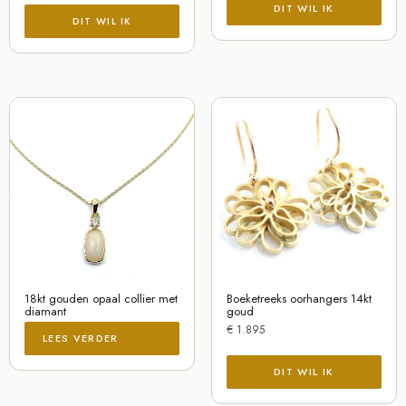
18kt gouden opaal collier met
Boeketreeks oorhangers 14kt
diamant
goud
€
1.895
LEES VERDER