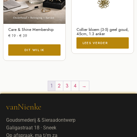
Care & Shine Membership
Collier bloem (3-5) geel goud,
45cm, 1.3 anker
€
19
-
€
39
LEES VERDER
1
2
3
4
→
vanNienke
Goudsmederij & Sieraadontwerp
Galigastraat 18 · Sneek
Op afspraak, ma t/m za