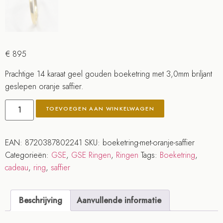
€
895
Prachtige 14 karaat geel gouden boeketring met 3,0mm briljant
geslepen oranje saffier.
TOEVOEGEN AAN WINKELWAGEN
EAN:
8720387802241
SKU:
boeketring-met-oranje-saffier
Categorieën:
GSE
,
GSE Ringen
,
Ringen
Tags:
Boeketring
,
cadeau
,
ring
,
saffier
Beschrijving
Aanvullende informatie