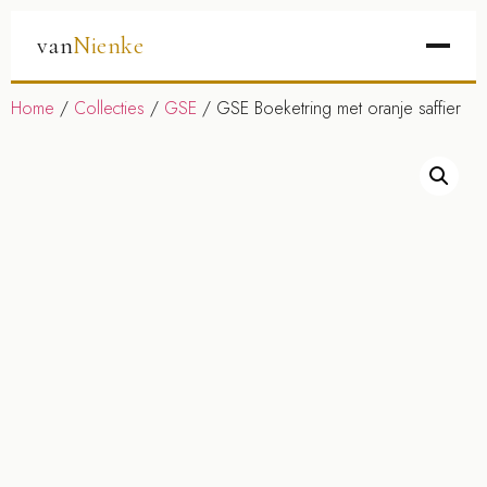
van
Nienke
Home
/
Collecties
/
GSE
/ GSE Boeketring met oranje saffier