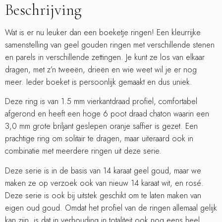
Beschrijving
Wat is er nu leuker dan een boeketje ringen! Een kleurrijke
samenstelling van geel gouden ringen met verschillende stenen
en parels in verschillende zettingen. Je kunt ze los van elkaar
dragen, met z’n tweeën, drieën en wie weet wil je er nog
meer. Ieder boeket is persoonlijk gemaakt en dus uniek.
Deze ring is van 1.5 mm vierkantdraad profiel, comfortabel
afgerond en heeft een hoge 6 poot draad chaton waarin een
3,0 mm grote briljant geslepen oranje saffier is gezet. Een
prachtige ring om solitair te dragen, maar uiteraard ook in
combinatie met meerdere ringen uit deze serie.
Deze serie is in de basis van 14 karaat geel goud, maar we
maken ze op verzoek ook van nieuw 14 karaat wit, en rosé.
Deze serie is ook bij uitstek geschikt om te laten maken van
eigen oud goud. Omdat het profiel van de ringen allemaal gelijk
kan zijn, is dat in verhouding in totaliteit ook nog eens heel