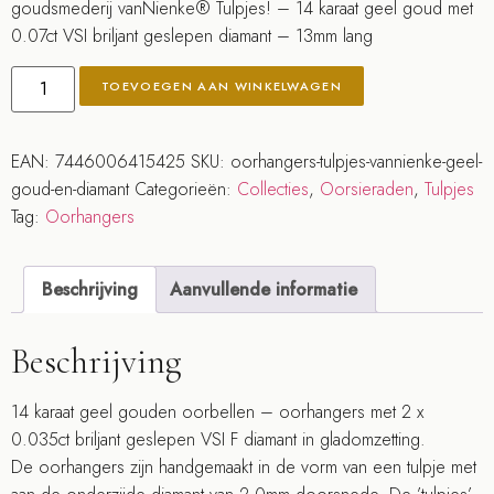
goudsmederij vanNienke® Tulpjes! – 14 karaat geel goud met
0.07ct VSI briljant geslepen diamant – 13mm lang
TOEVOEGEN AAN WINKELWAGEN
EAN:
7446006415425
SKU:
oorhangers-tulpjes-vannienke-geel-
goud-en-diamant
Categorieën:
Collecties
,
Oorsieraden
,
Tulpjes
Tag:
Oorhangers
Beschrijving
Aanvullende informatie
Beschrijving
14 karaat geel gouden oorbellen – oorhangers met 2 x
0.035ct briljant geslepen VSI F diamant in gladomzetting.
De oorhangers zijn handgemaakt in de vorm van een tulpje met