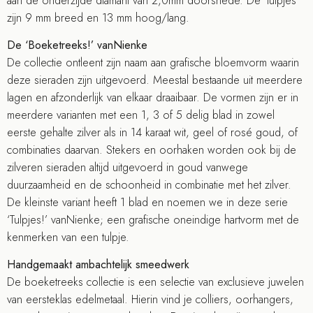
aan de onderzijde diamant van 2,0mm doorsnede. De ’tulpjes’
zijn 9 mm breed en 13 mm hoog/lang.
De ‘Boeketreeks!’ vanNienke
De collectie ontleent zijn naam aan grafische bloemvorm waarin
deze sieraden zijn uitgevoerd. Meestal bestaande uit meerdere
lagen en afzonderlijk van elkaar draaibaar. De vormen zijn er in
meerdere varianten met een 1, 3 of 5 delig blad in zowel
eerste gehalte zilver als in 14 karaat wit, geel of rosé goud, of
combinaties daarvan. Stekers en oorhaken worden ook bij de
zilveren sieraden altijd uitgevoerd in goud vanwege
duurzaamheid en de schoonheid in combinatie met het zilver.
De kleinste variant heeft 1 blad en noemen we in deze serie
‘Tulpjes!’ vanNienke; een grafische oneindige hartvorm met de
kenmerken van een tulpje.
Handgemaakt ambachtelijk smeedwerk
De boeketreeks collectie is een selectie van exclusieve juwelen
van eersteklas edelmetaal. Hierin vind je colliers, oorhangers,