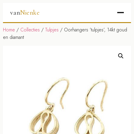
van
Nienke
Home
/
Collecties
/
Tulpjes
/ Oorhangers ’tulpjes’, 14kt goud
en diamant