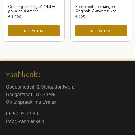
Oorhangers ’tulpjes’, 14kt wit
Boeketreeks oorhangers
goud en diamant
Originals Gezwart zilver
€
1.395
€
325
vanNienke
Goudsmederij & Sieraadontwerp
Galigastraat 18 · Sneek
Op afspraak, ma t/m za
06 57 93 73 30
info@vannienke.nl