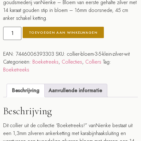
goudsmederij vanNienke – Bloem van eerste gehalte zilver met
14 karaat gouden stip in bloem – 16mm doorsnede, 45 cm
anker schakel ketting.
TOEVOEGEN AAN WINKELWAGEN
EAN:
7446006393303
SKU:
collier-bloem-3-5-klein-zilver-wit
Categorieën:
Boeketreeks
,
Collecties
,
Colliers
Tag:
Boeketreeks
Beschrijving
Aanvullende informatie
Beschrijving
Dit collier uit de collectie ‘Boeketreeks!” vanNienke bestaat uit
een 1,3mm zilveren ankerketting met karabijnhaaksluiting en