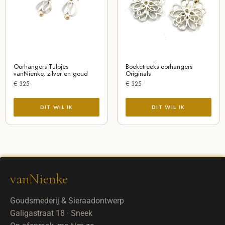
Oorhangers Tulpjes
Boeketreeks oorhangers
vanNienke, zilver en goud
Originals
€
325
€
325
vanNienke
Goudsmederij & Sieraadontwerp
Galigastraat 18 · Sneek