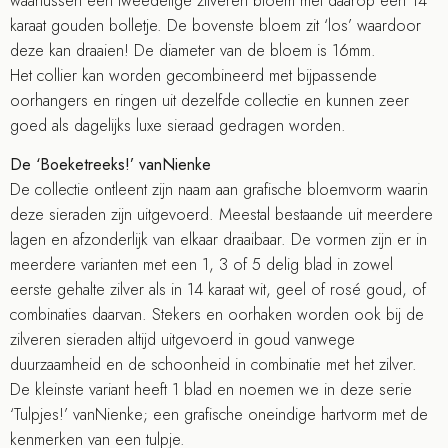
waartussen een tweedelige zilveren bloem met daarop een 14
karaat gouden bolletje. De bovenste bloem zit ‘los’ waardoor
deze kan draaien! De diameter van de bloem is 16mm.
Het collier kan worden gecombineerd met bijpassende
oorhangers en ringen uit dezelfde collectie en kunnen zeer
goed als dagelijks luxe sieraad gedragen worden.
De ‘Boeketreeks!’ vanNienke
De collectie ontleent zijn naam aan grafische bloemvorm waarin
deze sieraden zijn uitgevoerd. Meestal bestaande uit meerdere
lagen en afzonderlijk van elkaar draaibaar. De vormen zijn er in
meerdere varianten met een 1, 3 of 5 delig blad in zowel
eerste gehalte zilver als in 14 karaat wit, geel of rosé goud, of
combinaties daarvan. Stekers en oorhaken worden ook bij de
zilveren sieraden altijd uitgevoerd in goud vanwege
duurzaamheid en de schoonheid in combinatie met het zilver.
De kleinste variant heeft 1 blad en noemen we in deze serie
‘Tulpjes!’ vanNienke; een grafische oneindige hartvorm met de
kenmerken van een tulpje.