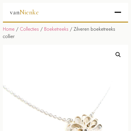
van
Nienke
Home
/
Collecties
/
Boeketreeks
/ Zilveren boeketreeks
collier