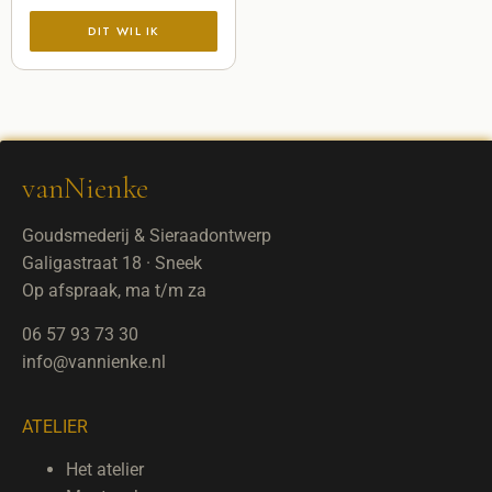
vanNienke
Goudsmederij & Sieraadontwerp
Galigastraat 18 · Sneek
Op afspraak, ma t/m za
06 57 93 73 30
info@vannienke.nl
ATELIER
Het atelier