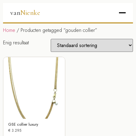
van
Nienke
Home
/ Producten getagged “gouden collier”
Enig resultaat
GSE collier luxury
€
3.295