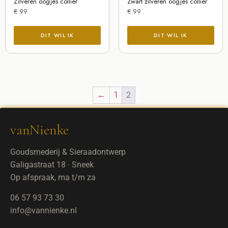
Zilveren oogjes collier
Zwart zilveren oogjes collier
€
99
€
99
←
1
2
vanNienke
Goudsmederij & Sieraadontwerp
Galigastraat 18 · Sneek
Op afspraak, ma t/m za
06 57 93 73 30
info@vannienke.nl